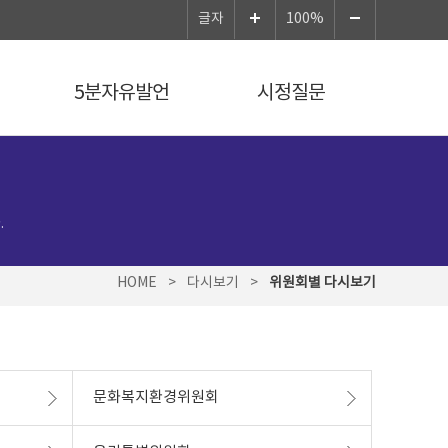
글자
100%
5분자유발언
시정질문
.
HOME
>
다시보기
>
위원회별 다시보기
문화복지환경위원회