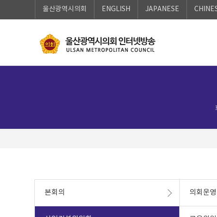
로
로
울산광역시의회
ENGLISH
JAPANESE
CHINE
가
가
기
기
본회의
의회운영