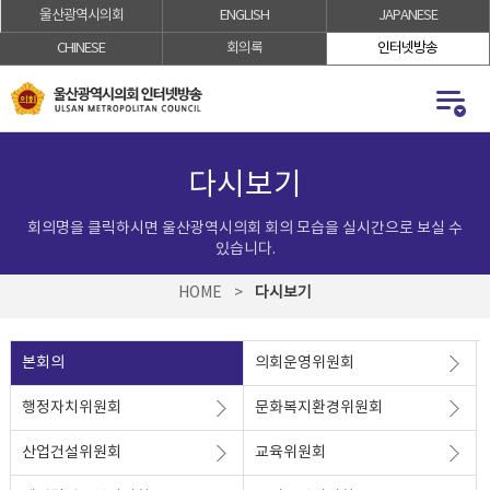
울산광역시의회
ENGLISH
JAPANESE
로
로
가
가
CHINESE
회의록
인터넷방송
기
기
다시보기
회의명을 클릭하시면 울산광역시의회 회의 모습을 실시간으로 보실 수
있습니다.
HOME
>
다시보기
본회의
의회운영위원회
행정자치위원회
문화복지환경위원회
산업건설위원회
교육위원회