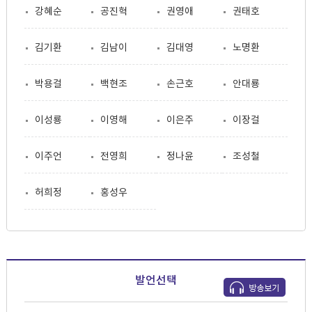
강혜순
공진혁
권영애
권태호
김기환
김남이
김대영
노명환
박용걸
백현조
손근호
안대룡
이성룡
이영해
이은주
이장걸
이주언
전영희
정나윤
조성철
허희정
홍성우
발언선택