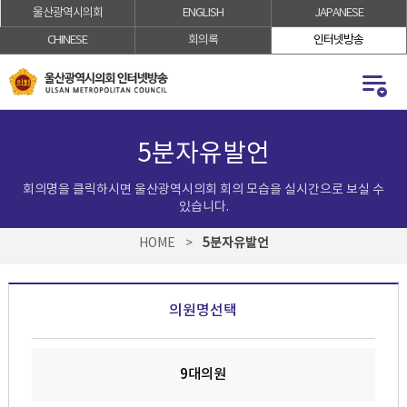
울산광역시의회
ENGLISH
JAPANESE
로
로
가
가
CHINESE
회의록
인터넷방송
기
기
5분자유발언
회의명을 클릭하시면 울산광역시의회 회의 모습을 실시간으로 보실 수
있습니다.
HOME
>
5분자유발언
의원명선택
9대의원